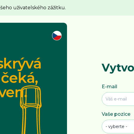
ašeho uživatelského zážitku.
skrývá
Vytvo
 čeká,
ven.
E-mail
Vaše pozice