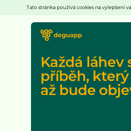
Tato stránka používá cookies na vylepšení v
Každá láhev 
příběh, který
až bude obje