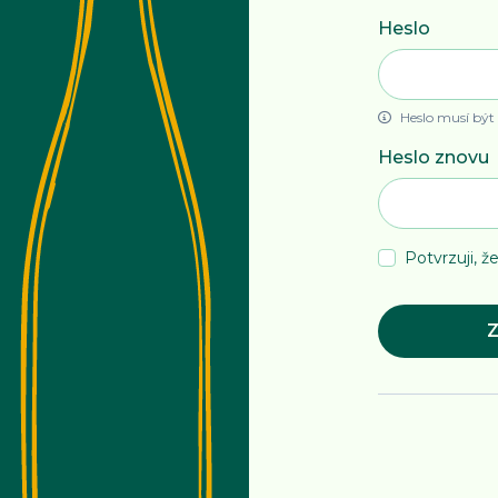
Heslo
Heslo musí být
Heslo znovu
Potvrzuji, že
Z