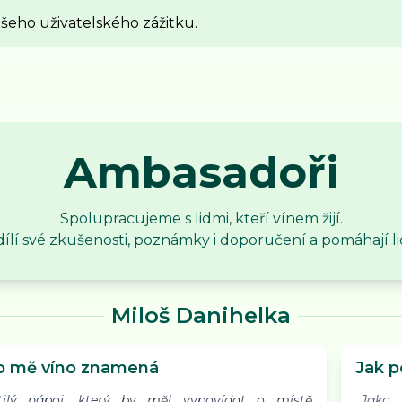
ašeho uživatelského zážitku.
Ambasadoři
Spolupracujeme s lidmi, kteří vínem žijí.
ílí své zkušenosti, poznámky i doporučení a pomáhají li
Miloš Danihelka
o mě víno znamená
Jak 
htilý nápoj, který by měl vypovídat o místě
„Jako