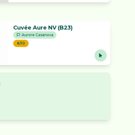
Cuvée Aure NV (B23)
Aurore Casanova
8/10
i