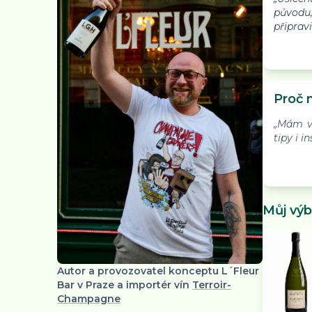
původu
připravil
Proč 
„Mám v
tipy i in
Můj výb
Autor a provozovatel konceptu L´Fleur
Bar v Praze a importér vín
Terroir-
Champagne