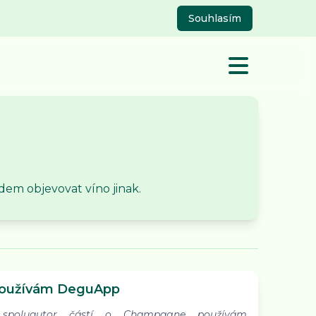
Souhlasím
dem objevovat víno jinak.
používám DeguApp
 spoluautor částí o Champagne používám