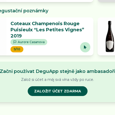
egustační poznámky
Coteaux Champenois Rouge
Puisieulx “Les Petites Vignes”
2019
Aurore Casanova
9/10
Začni používat DeguApp stejně jako ambasadoř
Založ si účet a měj svá vína vždy po ruce.
ZALOŽIT ÚČET ZDARMA