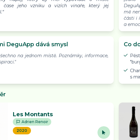
, čase jeho vzniku a vizích vinaře, který jej
DeguApp
.“
mě nen
části i
a emocí
mi DeguApp dává smysl
Co do
šechno na jednom místě. Poznámky, informace,
Pěs
spiraci."
"bur
Cha
s mi
ěr
Les Montants
Adrien Renoir
2020